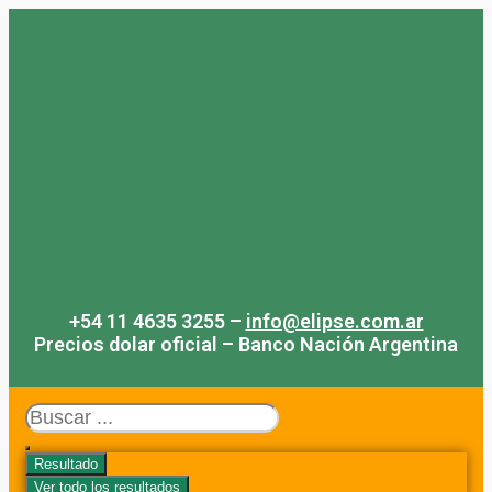
Saltar
al
contenido
+54 11 4635 3255 –
info@elipse.com.ar
Precios dolar oficial – Banco Nación Argentina
Search
...
Resultado
Ver todo los resultados