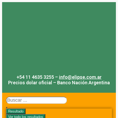
Saltar
al
contenido
+54 11 4635 3255 –
info@elipse.com.ar
Precios dolar oficial – Banco Nación Argentina
Search
...
Resultado
Ver todo los resultados