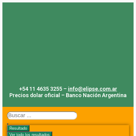
Saltar
al
contenido
+54 11 4635 3255 –
info@elipse.com.ar
Precios dolar oficial – Banco Nación Argentina
Search
...
Resultado
Ver todo los resultados