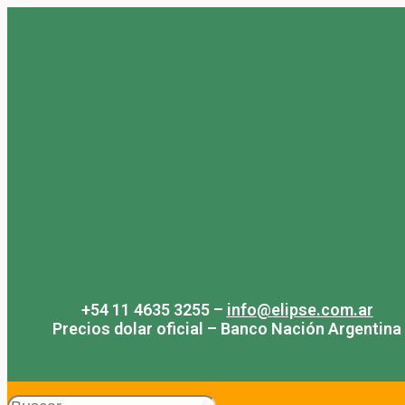
Saltar
al
contenido
+54 11 4635 3255 –
info@elipse.com.ar
Precios dolar oficial – Banco Nación Argentina
Search