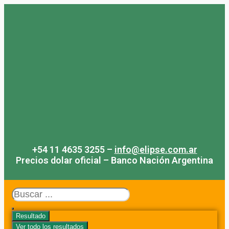
Saltar
al
contenido
+54 11 4635 3255 –
info@elipse.com.ar
Precios dolar oficial – Banco Nación Argentina
Search
...
Resultado
Ver todo los resultados