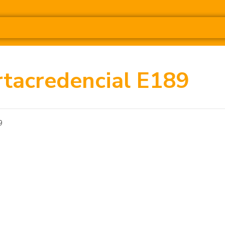
rtacredencial E189
9