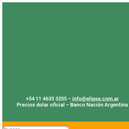
Saltar
al
contenido
+54 11 4635 3255 –
info@elipse.com.ar
Precios dolar oficial – Banco Nación Argentina
Search