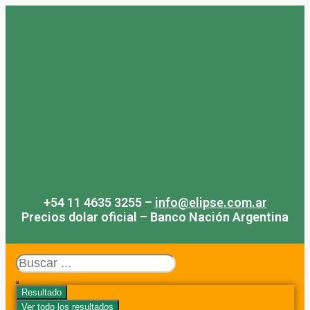
Saltar
al
contenido
+54 11 4635 3255 –
info@elipse.com.ar
Precios dolar oficial – Banco Nación Argentina
Search
...
Resultado
Ver todo los resultados