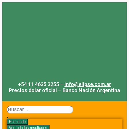
Saltar
al
contenido
+54 11 4635 3255 –
info@elipse.com.ar
Precios dolar oficial – Banco Nación Argentina
Search
...
Resultado
Ver todo los resultados