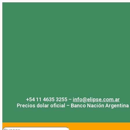
Saltar
al
contenido
+54 11 4635 3255 –
info@elipse.com.ar
Precios dolar oficial – Banco Nación Argentina
Search