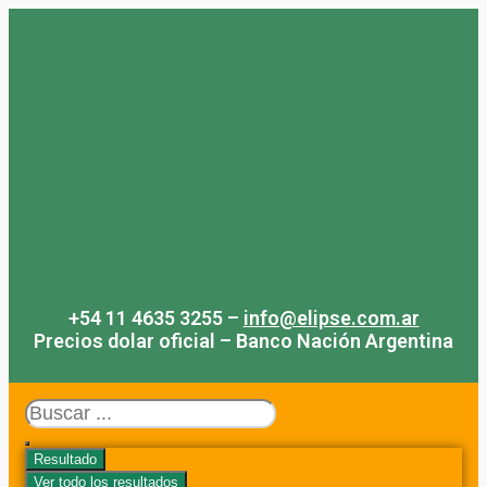
Saltar
al
contenido
+54 11 4635 3255 –
info@elipse.com.ar
Precios dolar oficial – Banco Nación Argentina
Search
...
Resultado
Ver todo los resultados