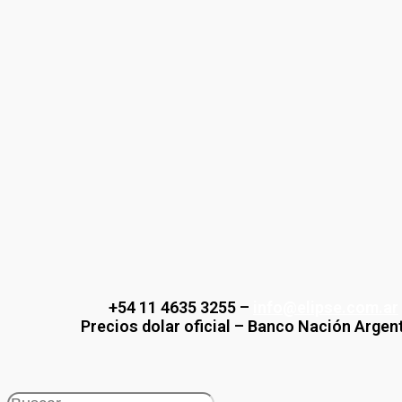
Saltar
al
contenido
+54 11 4635 3255 –
info@elipse.com.ar
Precios dolar oficial – Banco Nación Argen
Search