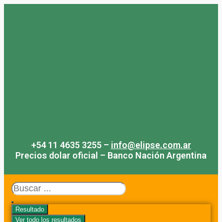
Saltar
al
contenido
+54 11 4635 3255 –
info@elipse.com.ar
Precios dolar oficial – Banco Nación Argentina
Search
...
Resultado
Ver todo los resultados