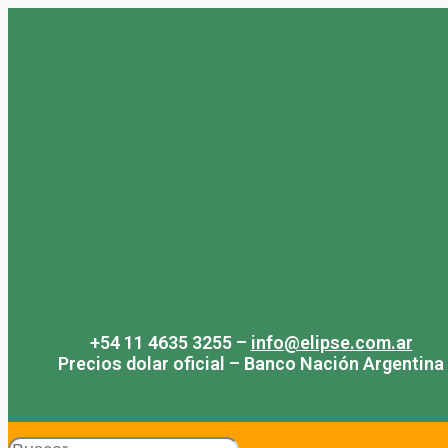
Saltar
al
contenido
+54 11 4635 3255 –
info@elipse.com.ar
Precios dolar oficial – Banco Nación Argentina
Search