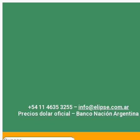
Saltar
al
contenido
+54 11 4635 3255 –
info@elipse.com.ar
Precios dolar oficial – Banco Nación Argentina
Search