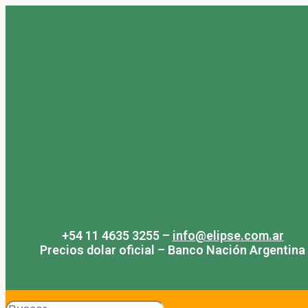
Saltar
al
contenido
+54 11 4635 3255 –
info@elipse.com.ar
Precios dolar oficial – Banco Nación Argentina
Search