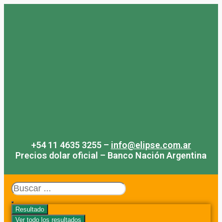
Saltar
al
contenido
+54 11 4635 3255 –
info@elipse.com.ar
Precios dolar oficial – Banco Nación Argentina
Search
...
Resultado
Ver todo los resultados