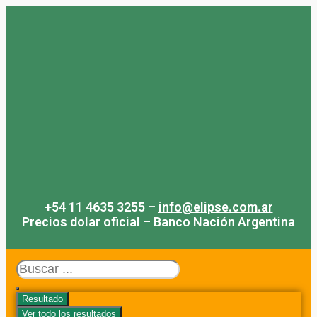
Saltar
al
contenido
+54 11 4635 3255 –
info@elipse.com.ar
Precios dolar oficial – Banco Nación Argentina
Search
...
Resultado
Ver todo los resultados