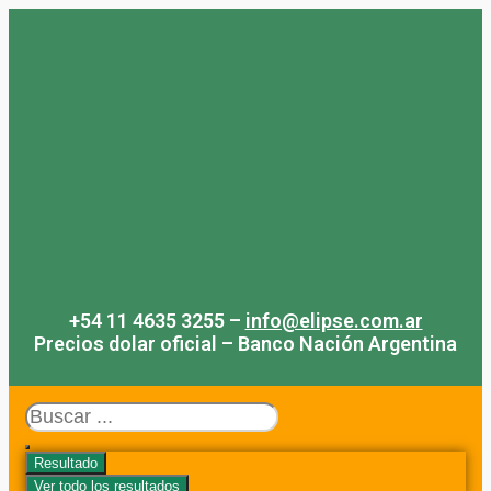
Saltar
al
contenido
+54 11 4635 3255 –
info@elipse.com.ar
Precios dolar oficial – Banco Nación Argentina
Search
...
Resultado
Ver todo los resultados