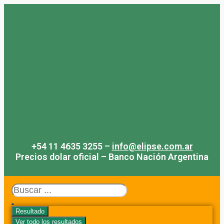
Saltar
al
contenido
+54 11 4635 3255 –
info@elipse.com.ar
Precios dolar oficial – Banco Nación Argentina
Search
...
Resultado
Ver todo los resultados