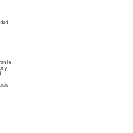
idad
an la
or y
d
país