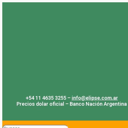
Saltar
al
contenido
+54 11 4635 3255 –
info@elipse.com.ar
Precios dolar oficial – Banco Nación Argentina
Search