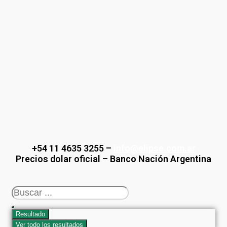
Saltar
al
contenido
+54 11 4635 3255 –
info@elipse.com.ar
Precios dolar oficial – Banco Nación Argentina
Search
...
Resultado
Ver todo los resultados