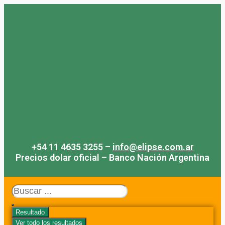
Saltar
al
contenido
+54 11 4635 3255 –
info@elipse.com.ar
Precios dolar oficial – Banco Nación Argentina
Search
...
Resultado
Ver todo los resultados