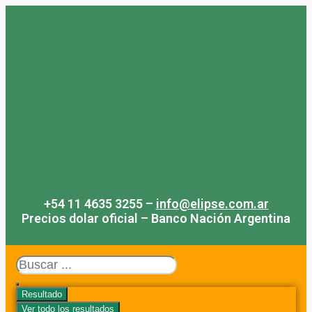
Saltar
al
contenido
+54 11 4635 3255 –
info@elipse.com.ar
Precios dolar oficial – Banco Nación Argentina
Search
...
Resultado
Ver todo los resultados