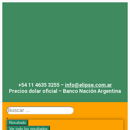
Saltar
al
contenido
+54 11 4635 3255 –
info@elipse.com.ar
Precios dolar oficial – Banco Nación Argentina
Search
...
Resultado
Ver todo los resultados