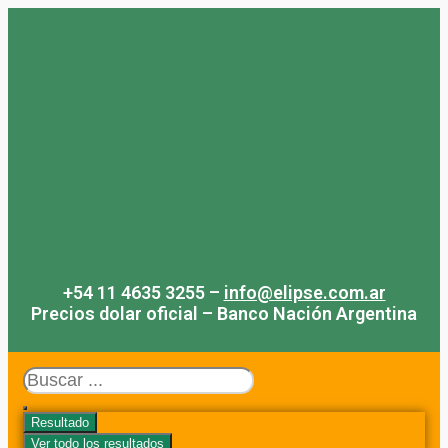
Saltar
al
contenido
+54 11 4635 3255 –
info@elipse.com.ar
Precios dolar oficial – Banco Nación Argentina
Search
...
Resultado
Ver todo los resultados