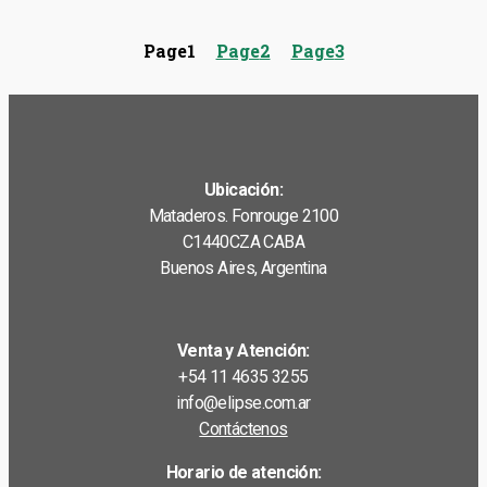
Page
1
Page
2
Page
3
Ubicación:
Mataderos. Fonrouge 2100
C1440CZA CABA
Buenos Aires, Argentina
Venta y Atención:
+54 11 4635 3255
info@elipse.com.ar
Contáctenos
Horario de atención: