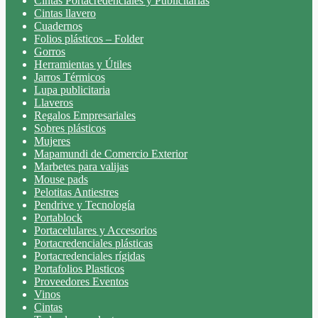
Cintas Portacredenciales y Publicitarias
Cintas llavero
Cuadernos
Folios plásticos – Folder
Gorros
Herramientas y Útiles
Jarros Térmicos
Lupa publicitaria
Llaveros
Regalos Empresariales
Sobres plásticos
Mujeres
Mapamundi de Comercio Exterior
Marbetes para valijas
Mouse pads
Pelotitas Antiestres
Pendrive y Tecnología
Portablock
Portacelulares y Accesorios
Portacredenciales plásticas
Portacredenciales rígidas
Portafolios Plasticos
Proveedores Eventos
Vinos
Cintas