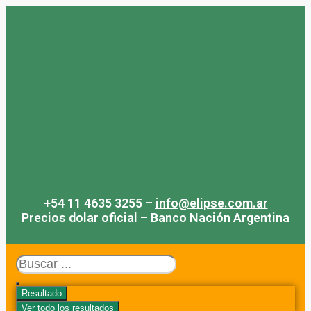
Saltar
al
contenido
+54 11 4635 3255 –
info@elipse.com.ar
Precios dolar oficial – Banco Nación Argentina
Search
...
Resultado
Ver todo los resultados